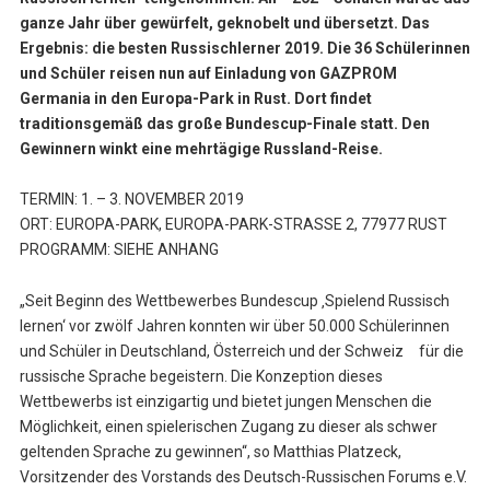
ganze Jahr über gewürfelt, geknobelt und übersetzt. Das
Ergebnis: die besten Russischlerner 2019. Die 36 Schülerinnen
und Schüler reisen nun auf Einladung von GAZPROM
Germania in den Europa-Park in Rust. Dort findet
traditionsgemäß das große Bundescup-Finale statt. Den
Gewinnern winkt eine mehrtägige Russland-Reise.
TERMIN: 1. – 3. NOVEMBER 2019
ORT: EUROPA-PARK, EUROPA-PARK-STRASSE 2, 77977 RUST
PROGRAMM: SIEHE ANHANG
„Seit Beginn des Wettbewerbes Bundescup ‚Spielend Russisch
lernen‘ vor zwölf Jahren konnten wir über 50.000 Schülerinnen
und Schüler in Deutschland, Österreich und der Schweiz für die
russische Sprache begeistern. Die Konzeption dieses
Wettbewerbs ist einzigartig und bietet jungen Menschen die
Möglichkeit, einen spielerischen Zugang zu dieser als schwer
geltenden Sprache zu gewinnen“, so Matthias Platzeck,
Vorsitzender des Vorstands des Deutsch-Russischen Forums e.V.