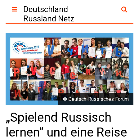
Deutschland
Russland Netz
© Deutsch-Russisches Forum
„Spielend Russisch
lernen“ und eine Reise