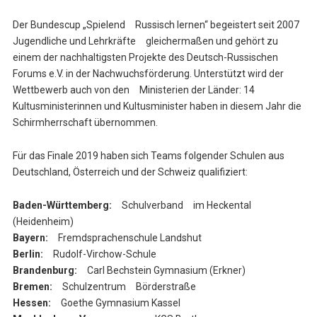
Der Bundescup „Spielend Russisch lernen“ begeistert seit 2007
Jugendliche und Lehrkräfte gleichermaßen und gehört zu
einem der nachhaltigsten Projekte des Deutsch-Russischen
Forums e.V. in der Nachwuchsförderung. Unterstützt wird der
Wettbewerb auch von den Ministerien der Länder: 14
Kultusministerinnen und Kultusminister haben in diesem Jahr die
Schirmherrschaft übernommen.
Für das Finale 2019 haben sich Teams folgender Schulen aus
Deutschland, Österreich und der Schweiz qualifiziert:
Baden-Württemberg:
Schulverband im Heckental
(Heidenheim)
Bayern:
Fremdsprachenschule Landshut
Berlin:
Rudolf-Virchow-Schule
Brandenburg:
Carl Bechstein Gymnasium (Erkner)
Bremen:
Schulzentrum Börderstraße
Hessen:
Goethe Gymnasium Kassel