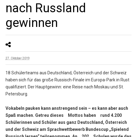
nach Russland
gewinnen
27. Oktober 2019
18 Schülerteams aus Deutschland, Österreich und der Schweiz
haben sich für das große Russisch-Finale im Europa-Park in Rust
qualifiziert. Der Hauptgewinn: eine Reise nach Moskau und St.
Petersburg.
Vokabeln pauken kann anstrengend sein – es kann aber auch
Spaß machen. Getreu dieses Mottos haben rund 4.200
Schülerinnen und Schüler aus ganz Deutschland, Österreich
und der Schweiz am Sprachwettbewerb Bundescup „Spielend
Russisch lernen“ teilgenommen. An 202 Schulen wurde das