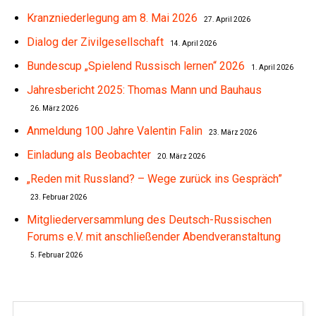
Kranzniederlegung am 8. Mai 2026
27. April 2026
Dialog der Zivilgesellschaft
14. April 2026
Bundescup „Spielend Russisch lernen“ 2026
1. April 2026
Jahresbericht 2025: Thomas Mann und Bauhaus
26. März 2026
Anmeldung 100 Jahre Valentin Falin
23. März 2026
Einladung als Beobachter
20. März 2026
„Reden mit Russland? – Wege zurück ins Gespräch”
23. Februar 2026
Mitgliederversammlung des Deutsch-Russischen
Forums e.V. mit anschließender Abendveranstaltung
5. Februar 2026