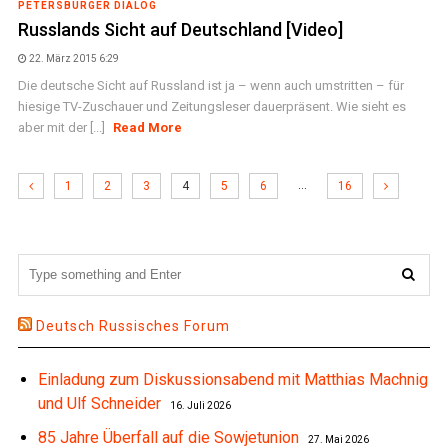
PETERSBURGER DIALOG
Russlands Sicht auf Deutschland [Video]
22. März 2015 6:29
Die deutsche Sicht auf Russland ist ja – wenn auch umstritten – für
hiesige TV-Zuschauer und Zeitungsleser dauerpräsent. Wie sieht es
aber mit der [...]
Read More
…
1
2
3
4
5
6
16
Deutsch Russisches Forum
Einladung zum Diskussionsabend mit Matthias Machnig
und Ulf Schneider
16. Juli 2026
85 Jahre Überfall auf die Sowjetunion
27. Mai 2026