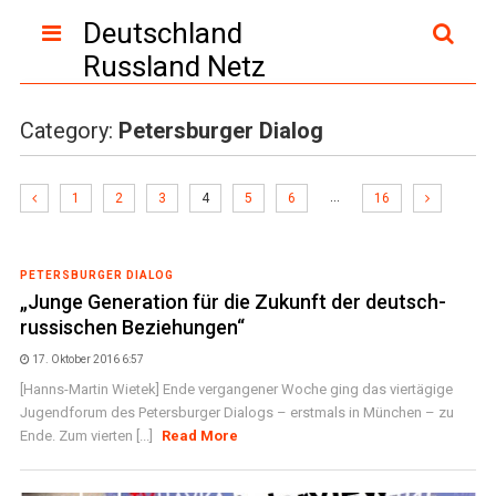
Deutschland
Russland Netz
Category:
Petersburger Dialog
…
1
2
3
4
5
6
16
PETERSBURGER DIALOG
„Junge Generation für die Zukunft der deutsch-
russischen Beziehungen“
17. Oktober 2016 6:57
[Hanns-Martin Wietek] Ende vergangener Woche ging das viertägige
Jugendforum des Petersburger Dialogs – erstmals in München – zu
Ende. Zum vierten [...]
Read More